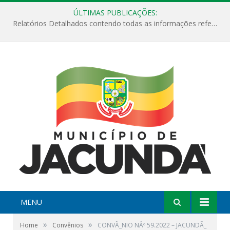
ÚLTIMAS PUBLICAÇÕES:
Relatórios Detalhados contendo todas as informações referentes a execução de recursos destinados ao fomento de projetos culturais no Município de Jacundá entre os anos de 2022 ao presente ano de 2026.
MENU
»
»
Home
Convênios
CONVÃ_NIO NÂº 59.2022 – JACUNDÃ_