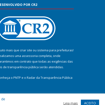
ESENVOLVIDO POR CR2
uito mais que
criar site
ou
sistema para prefeituras
!
ealizamos uma
assessoria
completa, onde
arantimos em contrato que todas as exigências das
eis de transparência pública
serão atendidas.
onheça o
PNTP
e o
Radar da Transparência Pública
a de
te
Acessar Área Administrativa
Acessar Webmail
ACEITO
Leia mais