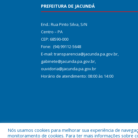
PREFEITURA DE JACUNDÁ
End.: Rua Pinto Silva, S/N
Centro – PA
CEP: 68590-000
Fone: (94) 99112-5648
E-mail: transparencia@jacunda.pa.gov.br,
gabinete@jacunda.pa.gov.br,
ouvidoria@jacunda.pa.gov.br
Horário de atendimento: 08:00 às 14:00
Nós usamos cookies para melhorar sua experiência de navegação
Todos os direitos reservados a Prefeitura Municipa
monitoramento de cookies. Para ter mais informações sobre como