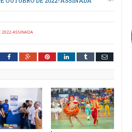
 DE OUTUBRO DE 2022-ASSINADA
E 2022-ASSINADA
tter
Facebook
Google+
Pinterest
LinkedIn
Tumblr
Email