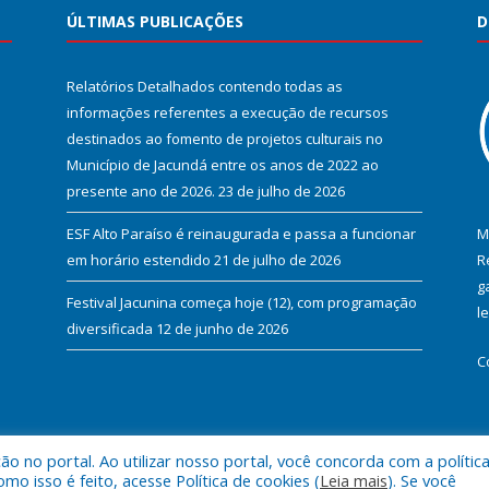
ÚLTIMAS PUBLICAÇÕES
D
Relatórios Detalhados contendo todas as
informações referentes a execução de recursos
destinados ao fomento de projetos culturais no
Município de Jacundá entre os anos de 2022 ao
presente ano de 2026.
23 de julho de 2026
ESF Alto Paraíso é reinaugurada e passa a funcionar
M
em horário estendido
21 de julho de 2026
R
g
Festival Jacunina começa hoje (12), com programação
l
diversificada
12 de junho de 2026
C
 no portal. Ao utilizar nosso portal, você concorda com a polític
l de Jacundá.
Mapa do Si
 isso é feito, acesse Política de cookies (
Leia mais
). Se você