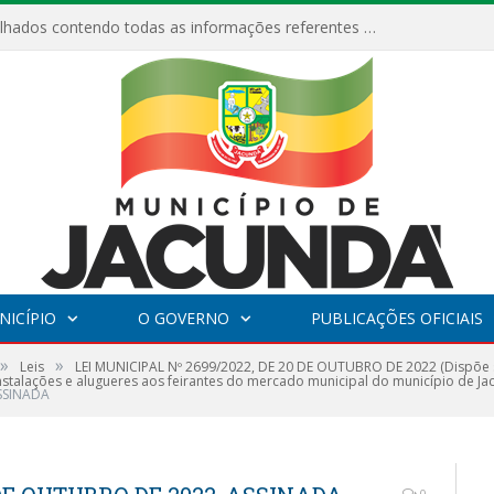
Relatórios Detalhados contendo todas as informações referentes a execução de recursos destinados ao fomento de projetos culturais no Município de Jacundá entre os anos de 2022 ao presente ano de 2026.
NICÍPIO
O GOVERNO
PUBLICAÇÕES OFICIAIS
»
»
Leis
LEI MUNICIPAL Nº 2699/2022, DE 20 DE OUTUBRO DE 2022 (Dispõe s
stalações e alugueres aos feirantes do mercado municipal do município de Ja
SSINADA
0