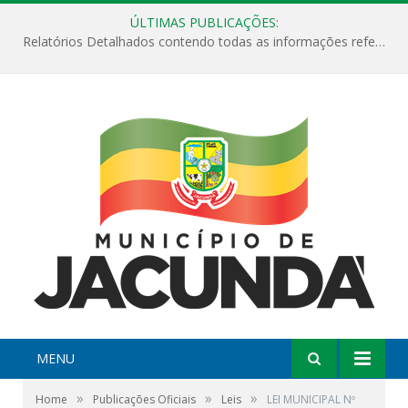
ÚLTIMAS PUBLICAÇÕES:
Relatórios Detalhados contendo todas as informações referentes a execução de recursos destinados ao fomento de projetos culturais no Município de Jacundá entre os anos de 2022 ao presente ano de 2026.
MENU
»
»
»
Home
Publicações Oficiais
Leis
LEI MUNICIPAL Nº