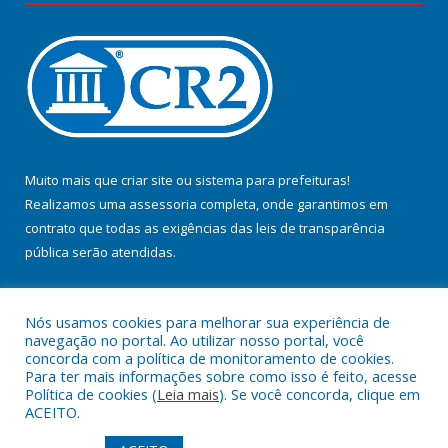
Muito mais que
criar site
ou
sistema para prefeituras
!
Realizamos uma
assessoria
completa, onde garantimos em
contrato que todas as exigências das
leis de transparência
pública
serão atendidas.
Conheça o
PNTP
e o
Radar da Transparência Pública
Nós usamos cookies para melhorar sua experiência de
navegação no portal. Ao utilizar nosso portal, você
concorda com a política de monitoramento de cookies.
Para ter mais informações sobre como isso é feito, acesse
Política de cookies (
Leia mais
). Se você concorda, clique em
Todos os direitos reservados a Prefeitura Municipal de Jacundá.
ACEITO.