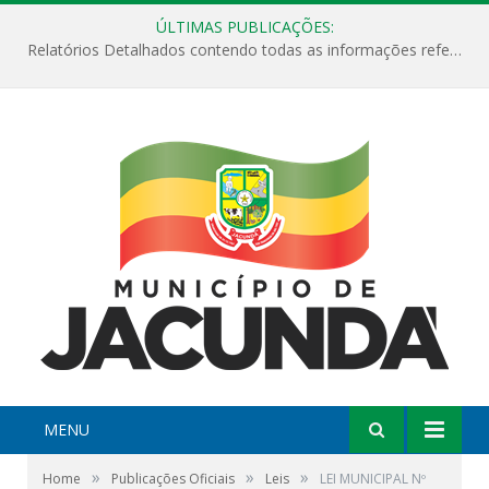
ÚLTIMAS PUBLICAÇÕES:
Relatórios Detalhados contendo todas as informações referentes a execução de recursos destinados ao fomento de projetos culturais no Município de Jacundá entre os anos de 2022 ao presente ano de 2026.
MENU
»
»
»
Home
Publicações Oficiais
Leis
LEI MUNICIPAL Nº