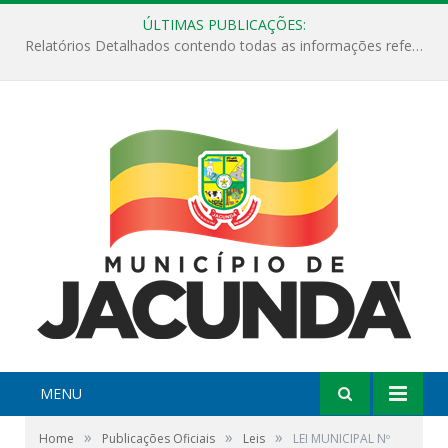
ÚLTIMAS PUBLICAÇÕES:
ESF Alto Paraíso é reinaugurada e passa a funcionar em horário estendido
MENU
»
»
»
Home
Publicações Oficiais
Leis
LEI MUNICIPAL Nº