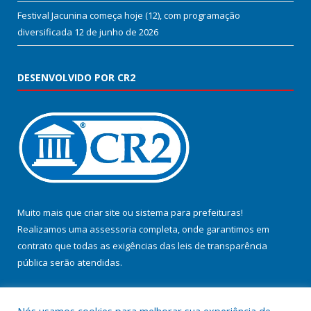
Festival Jacunina começa hoje (12), com programação
diversificada
12 de junho de 2026
DESENVOLVIDO POR CR2
Muito mais que
criar site
ou
sistema para prefeituras
!
Realizamos uma
assessoria
completa, onde garantimos em
contrato que todas as exigências das
leis de transparência
pública
serão atendidas.
Conheça o
PNTP
e o
Radar da Transparência Pública