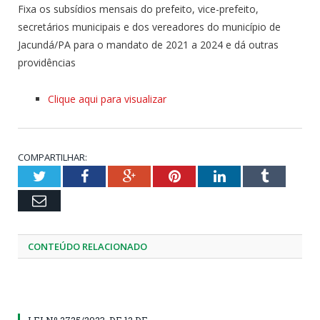
Fixa os subsídios mensais do prefeito, vice-prefeito,
secretários municipais e dos vereadores do município de
Jacundá/PA para o mandato de 2021 a 2024 e dá outras
providências
Clique aqui para visualizar
COMPARTILHAR:
Twitter
Facebook
Google+
Pinterest
LinkedIn
Tumblr
Email
CONTEÚDO RELACIONADO
LEI Nº 2725/2023, DE 12 DE