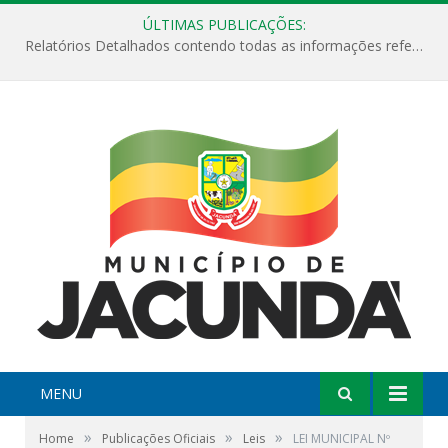
ÚLTIMAS PUBLICAÇÕES:
Relatórios Detalhados contendo todas as informações referentes a execução de recursos destinados ao fomento de projetos culturais no Município de Jacundá entre os anos de 2022 ao presente ano de 2026.
MENU
»
»
»
Home
Publicações Oficiais
Leis
LEI MUNICIPAL Nº