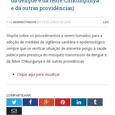
da dengue e dá febre Chikungunya
e dá outras providências)
POR
ADMINISTRADOR
EM
25 DE JUNHO DE 2020
LEIS
Dispõe sobre os procedimentos a serem tomados para a
adoção de medidas de vigilância sanitária e epidemiológica
sempre que se verificar situação de iminente perigo à saúde
pública pela presença do mosquito transmissor da dengue e
dá febre Chikungunya e dá outras providências
Clique aqui para visualizar
COMPARTILHAR:
Twitter
Facebook
Google+
Pinterest
LinkedIn
Tumblr
Email