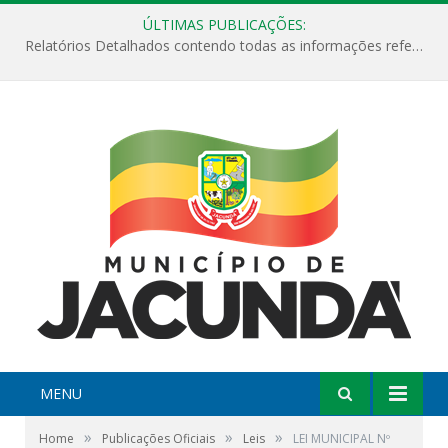
ÚLTIMAS PUBLICAÇÕES:
Relatórios Detalhados contendo todas as informações referentes a execução de recursos destinados ao fomento de projetos culturais no Município de Jacundá entre os anos de 2022 ao presente ano de 2026.
MENU
»
»
»
Home
Publicações Oficiais
Leis
LEI MUNICIPAL Nº