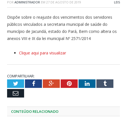
POR
ADMINISTRADOR
EM
27 DE AGOSTO DE 2019
LEIS
Dispõe sobre o reajuste dos vencimentos dos servidores
públicos vinculados a secretaria municipal de saúde do
município de Jacundá, estado do Pará, Bem como altera os
anexos VIII e IX da lei municipal Nº 2571/2014
Clique aqui para visualizar
COMPARTILHAR:
Twitter
Facebook
Google+
Pinterest
LinkedIn
Tumblr
Email
CONTEÚDO RELACIONADO