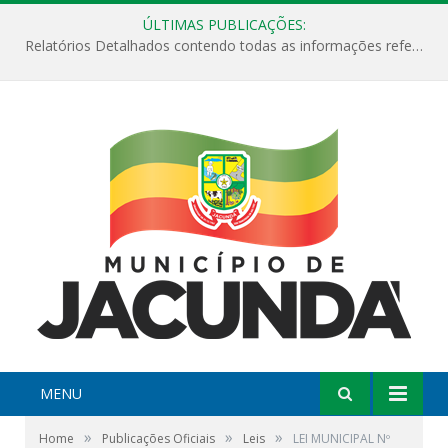
ÚLTIMAS PUBLICAÇÕES:
Relatórios Detalhados contendo todas as informações referentes a execução de recursos destinados ao fomento de projetos culturais no Município de Jacundá entre os anos de 2022 ao presente ano de 2026.
MENU
»
»
»
Home
Publicações Oficiais
Leis
LEI MUNICIPAL Nº