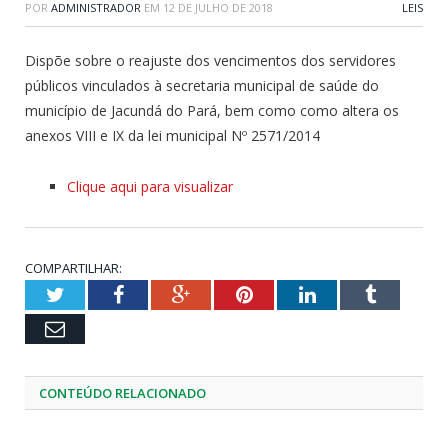
POR
ADMINISTRADOR
EM
12 DE JULHO DE 2018
LEIS
Dispõe sobre o reajuste dos vencimentos dos servidores
públicos vinculados à secretaria municipal de saúde do
município de Jacundá do Pará, bem como como altera os
anexos VIII e IX da lei municipal Nº 2571/2014
Clique aqui para visualizar
COMPARTILHAR:
Twitter
Facebook
Google+
Pinterest
LinkedIn
Tumblr
Email
CONTEÚDO RELACIONADO