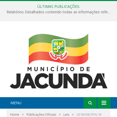
ÚLTIMAS PUBLICAÇÕES:
Relatórios Detalhados contendo todas as informações referentes a execução de recursos destinados ao fomento de projetos culturais no Município de Jacundá entre os anos de 2022 ao presente ano de 2026.
MENU
»
»
»
Home
Publicações Oficiais
Leis
LEI MUNICIPAL Nº