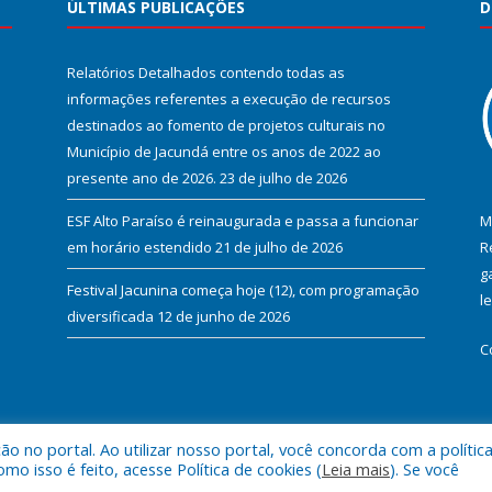
ÚLTIMAS PUBLICAÇÕES
D
Relatórios Detalhados contendo todas as
informações referentes a execução de recursos
destinados ao fomento de projetos culturais no
Município de Jacundá entre os anos de 2022 ao
presente ano de 2026.
23 de julho de 2026
ESF Alto Paraíso é reinaugurada e passa a funcionar
M
em horário estendido
21 de julho de 2026
R
g
Festival Jacunina começa hoje (12), com programação
l
diversificada
12 de junho de 2026
C
 no portal. Ao utilizar nosso portal, você concorda com a polític
l de Jacundá.
Mapa do Si
 isso é feito, acesse Política de cookies (
Leia mais
). Se você