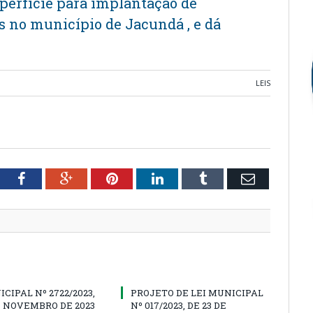
uperfície para implantação de
s no município de Jacundá , e dá
LEIS
tter
Facebook
Google+
Pinterest
LinkedIn
Tumblr
Email
ICIPAL Nº 2722/2023,
PROJETO DE LEI MUNICIPAL
E NOVEMBRO DE 2023
Nº 017/2023, DE 23 DE