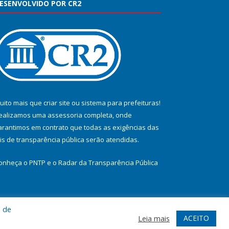
ESENVOLVIDO POR CR2
uito mais que
criar site
ou
sistema para prefeituras
!
ealizamos uma
assessoria
completa, onde
arantimos em contrato que todas as exigências das
eis de transparência pública
serão atendidas.
onheça o
PNTP
e o
Radar da Transparência Pública
a de
te
Acessar Área Administrativa
Acessar Webmail
ACEITO
Leia mais