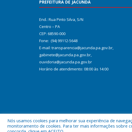
PREFEITURA DE JACUNDÁ
End.: Rua Pinto Silva, S/N
Centro – PA
CEP: 68590-000
Fone: (94) 99112-5648
E-mail: transparencia@jacunda.pa.gov.br,
gabinete@jacunda.pa.gov.br,
ouvidoria@jacunda.pa.gov.br
Horário de atendimento: 08:00 às 14:00
Nós usamos cookies para melhorar sua experiência de navegação
Todos os direitos reservados a Prefeitura Municipa
monitoramento de cookies. Para ter mais informações sobre como
concorda, clique em ACEITO.