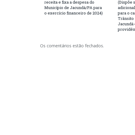
receita e fixa a despesa do
(Dispõe 
Município de Jacundá/PA para
adiciona
o exercício financeiro de 2024)
para o c
Trânsito
Jacundá 
providên
Os comentários estão fechados.