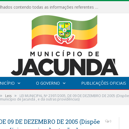
ESF Alto Paraíso é reinaugurada e passa a funcionar em horário estendido
NICÍPIO
O GOVERNO
PUBLICAÇÕES OFICIAIS
»
»
Leis
LEI MUNICIPAL Nº 2397/2005, DE 09 DE DEZEMBRO DE 2005 (Dispõe 
município de Jacundá , e dá outras providências)
DE 09 DE DEZEMBRO DE 2005 (Dispõe
0