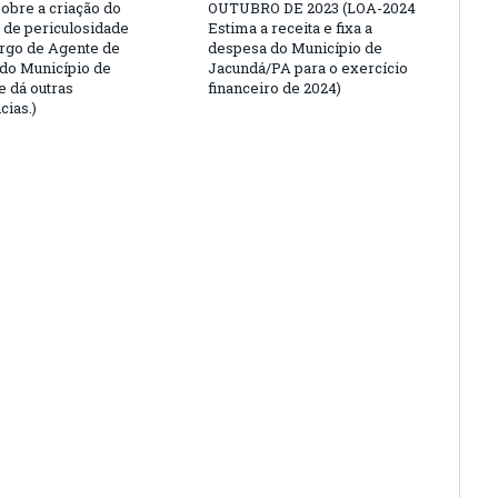
sobre a criação do
OUTUBRO DE 2023 (LOA-2024
l de periculosidade
Estima a receita e fixa a
argo de Agente de
despesa do Município de
 do Município de
Jacundá/PA para o exercício
e dá outras
financeiro de 2024)
cias.)