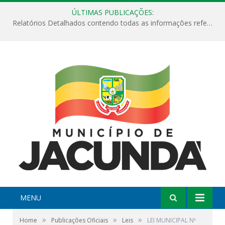
ÚLTIMAS PUBLICAÇÕES:
Relatórios Detalhados contendo todas as informações referentes a execução de recursos destinados ao fomento de projetos culturais no Município de Jacundá entre os anos de 2022 ao presente ano de 2026.
MENU
»
»
»
Home
Publicações Oficiais
Leis
LEI MUNICIPAL Nº