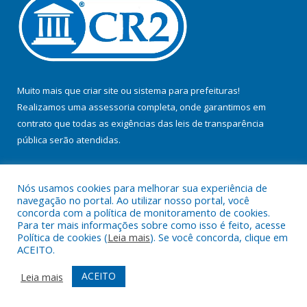
Muito mais que
criar site
ou
sistema para prefeituras
!
Realizamos uma
assessoria
completa, onde garantimos em
contrato que todas as exigências das
leis de transparência
pública
serão atendidas.
Conheça o
PNTP
e o
Radar da Transparência Pública
Nós usamos cookies para melhorar sua experiência de
navegação no portal. Ao utilizar nosso portal, você
concorda com a política de monitoramento de cookies.
Para ter mais informações sobre como isso é feito, acesse
Política de cookies (
Leia mais
). Se você concorda, clique em
Todos os direitos reservados a Prefeitura Municipal de Jacundá.
ACEITO.
Mapa do Site
Acessar Área Administrativa
ACEITO
Leia mais
Acessar Webmail