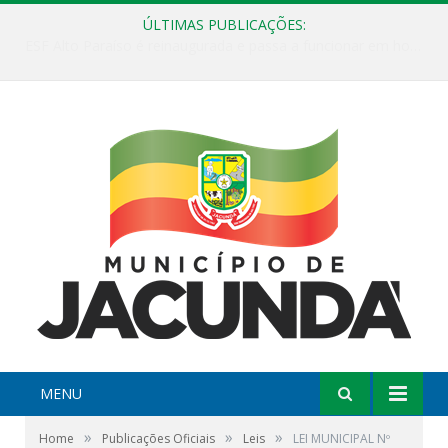
ÚLTIMAS PUBLICAÇÕES:
ESF Alto Paraíso é reinaugurada e passa a funcionar em horário estendido
MENU
»
»
»
Home
Publicações Oficiais
Leis
LEI MUNICIPAL Nº