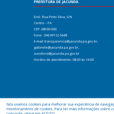
PREFEITURA DE JACUNDÁ
End.: Rua Pinto Silva, S/N
Centro – PA
CEP: 68590-000
Fone: (94) 99112-5648
E-mail: transparencia@jacunda.pa.gov.br,
gabinete@jacunda.pa.gov.br,
ouvidoria@jacunda.pa.gov.br
Horário de atendimento: 08:00 às 14:00
Nós usamos cookies para melhorar sua experiência de navegação
Todos os direitos reservados a Prefeitura Municipa
monitoramento de cookies. Para ter mais informações sobre como
concorda, clique em ACEITO.