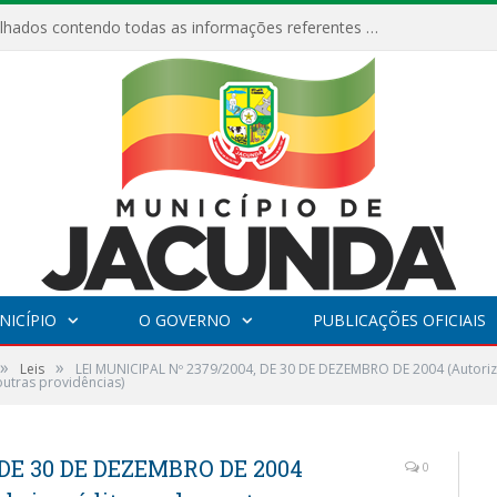
Relatórios Detalhados contendo todas as informações referentes a execução de recursos destinados ao fomento de projetos culturais no Município de Jacundá entre os anos de 2022 ao presente ano de 2026.
NICÍPIO
O GOVERNO
PUBLICAÇÕES OFICIAIS
»
»
Leis
LEI MUNICIPAL Nº 2379/2004, DE 30 DE DEZEMBRO DE 2004 (Autoriza
utras providências)
 DE 30 DE DEZEMBRO DE 2004
0