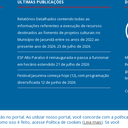
ÚLTIMAS PUBLICAÇÕES
D
Relatórios Detalhados contendo todas as
informações referentes a execução de recursos
destinados ao fomento de projetos culturais no
Município de Jacundá entre os anos de 2022 ao
presente ano de 2026.
23 de julho de 2026
ESF Alto Paraíso é reinaugurada e passa a funcionar
M
em horário estendido
21 de julho de 2026
R
g
Festival Jacunina começa hoje (12), com programação
l
diversificada
12 de junho de 2026
C
 no portal. Ao utilizar nosso portal, você concorda com a polític
l de Jacundá.
Mapa do Si
 isso é feito, acesse Política de cookies (
Leia mais
). Se você