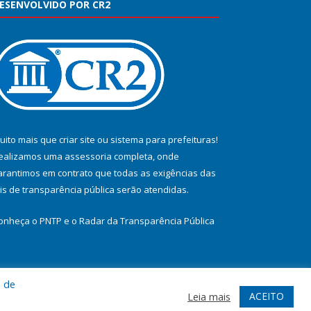
ESENVOLVIDO POR CR2
uito mais que
criar site
ou
sistema para prefeituras
!
ealizamos uma
assessoria
completa, onde
arantimos em contrato que todas as exigências das
eis de transparência pública
serão atendidas.
onheça o
PNTP
e o
Radar da Transparência Pública
a de
te
Acessar Área Administrativa
Acessar Webmail
ACEITO
Leia mais