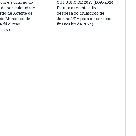
sobre a criação do
OUTUBRO DE 2023 (LOA-2024
l de periculosidade
Estima a receita e fixa a
argo de Agente de
despesa do Município de
 do Município de
Jacundá/PA para o exercício
e dá outras
financeiro de 2024)
cias.)