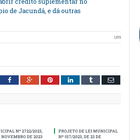
 abrir crédito suplementar no
io de Jacundá, e dá outras
LEIS
tter
Facebook
Google+
Pinterest
LinkedIn
Tumblr
Email
ICIPAL Nº 2722/2023,
PROJETO DE LEI MUNICIPAL
E NOVEMBRO DE 2023
Nº 017/2023, DE 23 DE