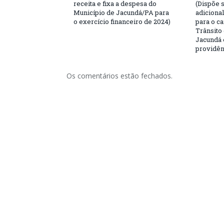
receita e fixa a despesa do
(Dispõe 
Município de Jacundá/PA para
adiciona
o exercício financeiro de 2024)
para o c
Trânsito
Jacundá 
providên
Os comentários estão fechados.