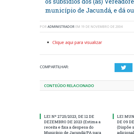
os subsídios dos (as) Vereador
município de Jacundá, e dá ou
POR
ADMINISTRADOR
EM
19 DE NOVEMBRO DE 2004
Clique aqui para visualizar
COMPARTILHAR:
Twi
CONTEÚDO RELACIONADO
LEI Nº 2725/2023, DE 12 DE
LEI MUN
DEZEMBRO DE 2023 (Estima a
DE 09 D
receita e fixa a despesa do
(Dispõe 
Município de Jacundá/PA para
adiciona