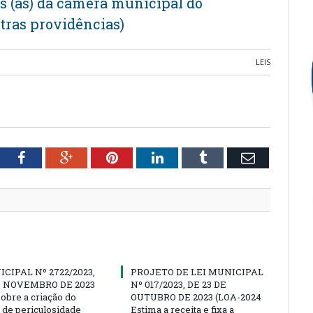
es (as) da câmera municipal do
tras providências)
LEIS
tter
Facebook
Google+
Pinterest
LinkedIn
Tumblr
Email
ICIPAL Nº 2722/2023,
PROJETO DE LEI MUNICIPAL
E NOVEMBRO DE 2023
Nº 017/2023, DE 23 DE
sobre a criação do
OUTUBRO DE 2023 (LOA-2024
l de periculosidade
Estima a receita e fixa a