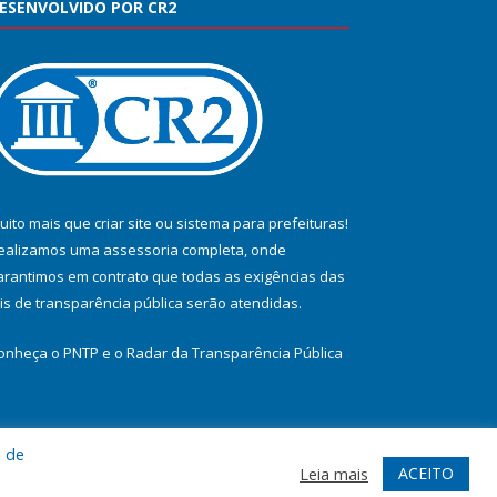
ESENVOLVIDO POR CR2
uito mais que
criar site
ou
sistema para prefeituras
!
ealizamos uma
assessoria
completa, onde
arantimos em contrato que todas as exigências das
eis de transparência pública
serão atendidas.
onheça o
PNTP
e o
Radar da Transparência Pública
a de
te
Acessar Área Administrativa
Acessar Webmail
ACEITO
Leia mais