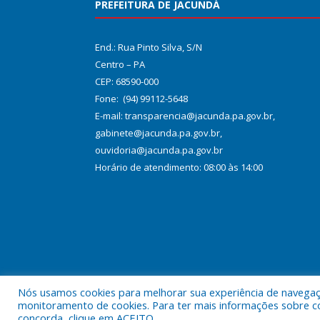
PREFEITURA DE JACUNDÁ
End.: Rua Pinto Silva, S/N
Centro – PA
CEP: 68590-000
Fone: (94) 99112-5648
E-mail: transparencia@jacunda.pa.gov.br,
gabinete@jacunda.pa.gov.br,
ouvidoria@jacunda.pa.gov.br
Horário de atendimento: 08:00 às 14:00
Nós usamos cookies para melhorar sua experiência de navegação
Todos os direitos reservados a Prefeitura Municipa
monitoramento de cookies. Para ter mais informações sobre como
concorda, clique em ACEITO.