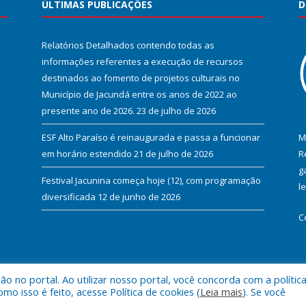
ÚLTIMAS PUBLICAÇÕES
D
Relatórios Detalhados contendo todas as
informações referentes a execução de recursos
destinados ao fomento de projetos culturais no
Município de Jacundá entre os anos de 2022 ao
presente ano de 2026.
23 de julho de 2026
ESF Alto Paraíso é reinaugurada e passa a funcionar
M
em horário estendido
21 de julho de 2026
R
g
Festival Jacunina começa hoje (12), com programação
l
diversificada
12 de junho de 2026
C
 no portal. Ao utilizar nosso portal, você concorda com a polític
l de Jacundá.
Mapa do Si
 isso é feito, acesse Política de cookies (
Leia mais
). Se você