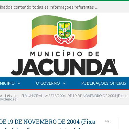
Relatórios Detalhados contendo todas as informações referentes a execução de recursos destinados ao fomento de projetos culturais no Município de Jacundá entre os anos de 2022 ao presente ano de 2026.
NICÍPIO
O GOVERNO
PUBLICAÇÕES OFICIAIS
»
»
Leis
LEI MUNICIPAL Nº 2378/2004, DE 19 DE NOVEMBRO DE 2004 (Fixa os 
ovidências)
 DE 19 DE NOVEMBRO DE 2004 (Fixa
0