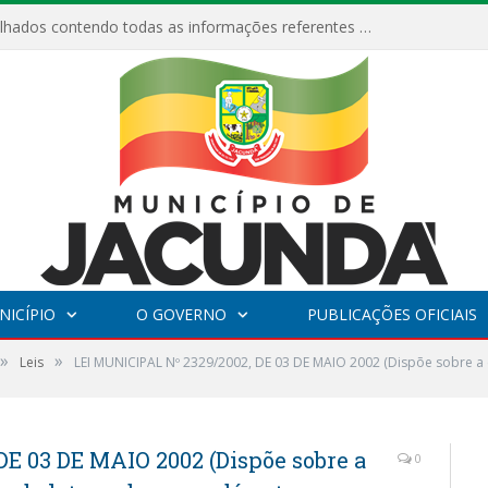
Relatórios Detalhados contendo todas as informações referentes a execução de recursos destinados ao fomento de projetos culturais no Município de Jacundá entre os anos de 2022 ao presente ano de 2026.
NICÍPIO
O GOVERNO
PUBLICAÇÕES OFICIAIS
»
»
Leis
LEI MUNICIPAL Nº 2329/2002, DE 03 DE MAIO 2002 (Dispõe sobre a c
E 03 DE MAIO 2002 (Dispõe sobre a
0