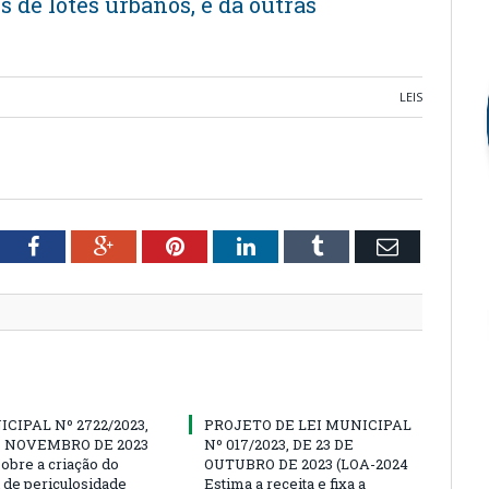
s de lotes urbanos, e dá outras
LEIS
tter
Facebook
Google+
Pinterest
LinkedIn
Tumblr
Email
ICIPAL Nº 2722/2023,
PROJETO DE LEI MUNICIPAL
E NOVEMBRO DE 2023
Nº 017/2023, DE 23 DE
sobre a criação do
OUTUBRO DE 2023 (LOA-2024
l de periculosidade
Estima a receita e fixa a