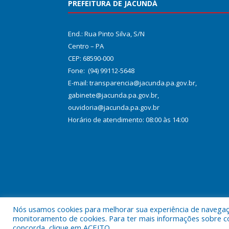
PREFEITURA DE JACUNDÁ
End.: Rua Pinto Silva, S/N
Centro – PA
CEP: 68590-000
Fone: (94) 99112-5648
E-mail: transparencia@jacunda.pa.gov.br,
gabinete@jacunda.pa.gov.br,
ouvidoria@jacunda.pa.gov.br
Horário de atendimento: 08:00 às 14:00
Nós usamos cookies para melhorar sua experiência de navegação
Todos os direitos reservados a Prefeitura Municipa
monitoramento de cookies. Para ter mais informações sobre como
concorda, clique em ACEITO.