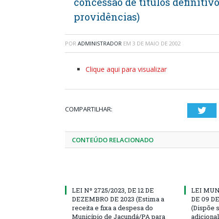
concessão de títulos definitivo
providências)
POR
ADMINISTRADOR
EM
3 DE MAIO DE 2002
Clique aqui para visualizar
COMPARTILHAR:
Twi
CONTEÚDO RELACIONADO
LEI Nº 2725/2023, DE 12 DE
LEI MUN
DEZEMBRO DE 2023 (Estima a
DE 09 D
receita e fixa a despesa do
(Dispõe 
Município de Jacundá/PA para
adiciona