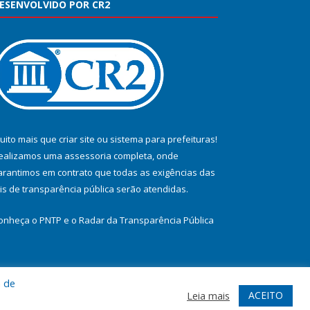
ESENVOLVIDO POR CR2
uito mais que
criar site
ou
sistema para prefeituras
!
ealizamos uma
assessoria
completa, onde
arantimos em contrato que todas as exigências das
eis de transparência pública
serão atendidas.
onheça o
PNTP
e o
Radar da Transparência Pública
a de
te
Acessar Área Administrativa
Acessar Webmail
ACEITO
Leia mais