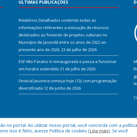
ÚLTIMAS PUBLICAÇÕES
D
Relatórios Detalhados contendo todas as
informações referentes a execução de recursos
destinados ao fomento de projetos culturais no
Município de Jacundá entre os anos de 2022 ao
presente ano de 2026.
23 de julho de 2026
ESF Alto Paraíso é reinaugurada e passa a funcionar
M
em horário estendido
21 de julho de 2026
R
g
Festival Jacunina começa hoje (12), com programação
l
diversificada
12 de junho de 2026
C
 no portal. Ao utilizar nosso portal, você concorda com a polític
l de Jacundá.
Mapa do Si
 isso é feito, acesse Política de cookies (
Leia mais
). Se você