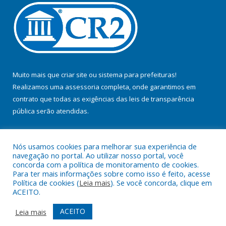
Muito mais que
criar site
ou
sistema para prefeituras
!
Realizamos uma
assessoria
completa, onde garantimos em
contrato que todas as exigências das
leis de transparência
pública
serão atendidas.
Conheça o
PNTP
e o
Radar da Transparência Pública
Nós usamos cookies para melhorar sua experiência de
navegação no portal. Ao utilizar nosso portal, você
concorda com a política de monitoramento de cookies.
Para ter mais informações sobre como isso é feito, acesse
Política de cookies (
Leia mais
). Se você concorda, clique em
Todos os direitos reservados a Prefeitura Municipal de Jacundá.
ACEITO.
Mapa do Site
Acessar Área Administrativa
ACEITO
Leia mais
Acessar Webmail