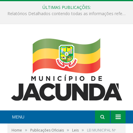
ÚLTIMAS PUBLICAÇÕES:
ESF Alto Paraíso é reinaugurada e passa a funcionar em horário estendido
MENU
»
»
»
Home
Publicações Oficiais
Leis
LEI MUNICIPAL Nº