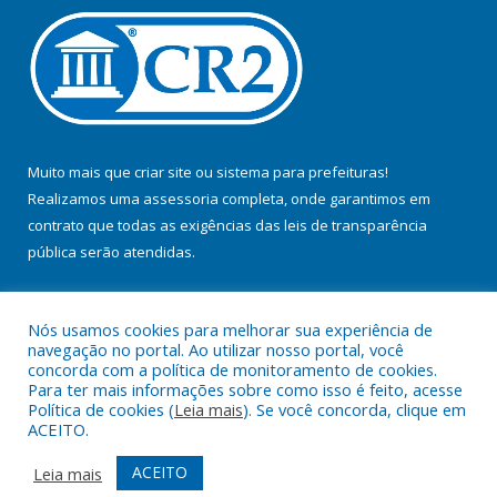
Muito mais que
criar site
ou
sistema para prefeituras
!
Realizamos uma
assessoria
completa, onde garantimos em
contrato que todas as exigências das
leis de transparência
pública
serão atendidas.
Conheça o
PNTP
e o
Radar da Transparência Pública
Nós usamos cookies para melhorar sua experiência de
navegação no portal. Ao utilizar nosso portal, você
concorda com a política de monitoramento de cookies.
Para ter mais informações sobre como isso é feito, acesse
Política de cookies (
Leia mais
). Se você concorda, clique em
Todos os direitos reservados a Prefeitura Municipal de Jacundá.
ACEITO.
Mapa do Site
Acessar Área Administrativa
ACEITO
Leia mais
Acessar Webmail