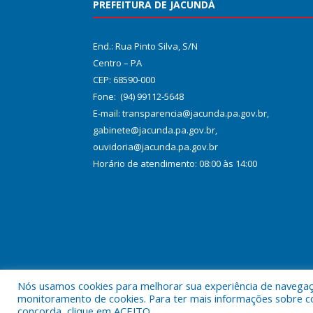
PREFEITURA DE JACUNDÁ
End.: Rua Pinto Silva, S/N
Centro – PA
CEP: 68590-000
Fone: (94) 99112-5648
E-mail: transparencia@jacunda.pa.gov.br,
gabinete@jacunda.pa.gov.br,
ouvidoria@jacunda.pa.gov.br
Horário de atendimento: 08:00 às 14:00
Nós usamos cookies para melhorar sua experiência de navegação
Todos os direitos reservados a Prefeitura Municipa
monitoramento de cookies. Para ter mais informações sobre como
concorda, clique em ACEITO.