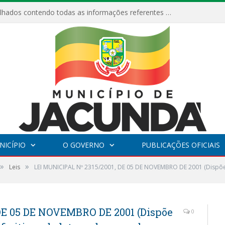
Relatórios Detalhados contendo todas as informações referentes a execução de recursos destinados ao fomento de projetos culturais no Município de Jacundá entre os anos de 2022 ao presente ano de 2026.
NICÍPIO
O GOVERNO
PUBLICAÇÕES OFICIAIS
»
»
Leis
LEI MUNICIPAL Nº 2315/2001, DE 05 DE NOVEMBRO DE 2001 (Dispõe s
DE 05 DE NOVEMBRO DE 2001 (Dispõe
0