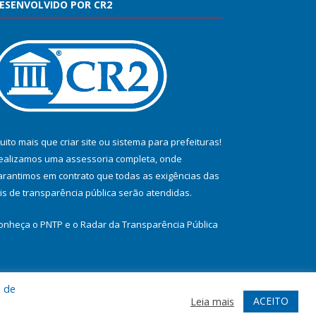
ESENVOLVIDO POR CR2
uito mais que
criar site
ou
sistema para prefeituras
!
ealizamos uma
assessoria
completa, onde
arantimos em contrato que todas as exigências das
eis de transparência pública
serão atendidas.
onheça o
PNTP
e o
Radar da Transparência Pública
a de
te
Acessar Área Administrativa
Acessar Webmail
ACEITO
Leia mais