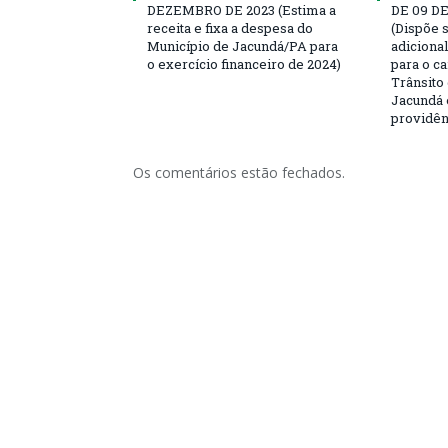
DEZEMBRO DE 2023 (Estima a
DE 09 D
receita e fixa a despesa do
(Dispõe 
Município de Jacundá/PA para
adiciona
o exercício financeiro de 2024)
para o c
Trânsito
Jacundá 
providên
Os comentários estão fechados.