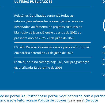
ÚLTIMAS PUBLICAÇÕES
D
Relatórios Detalhados contendo todas as
informações referentes a execução de recursos
destinados ao fomento de projetos culturais no
Município de Jacundá entre os anos de 2022 ao
presente ano de 2026.
23 de julho de 2026
ESF Alto Paraíso é reinaugurada e passa a funcionar
M
em horário estendido
21 de julho de 2026
R
g
Festival Jacunina começa hoje (12), com programação
l
diversificada
12 de junho de 2026
C
 no portal. Ao utilizar nosso portal, você concorda com a polític
l de Jacundá.
Mapa do Si
 isso é feito, acesse Política de cookies (
Leia mais
). Se você