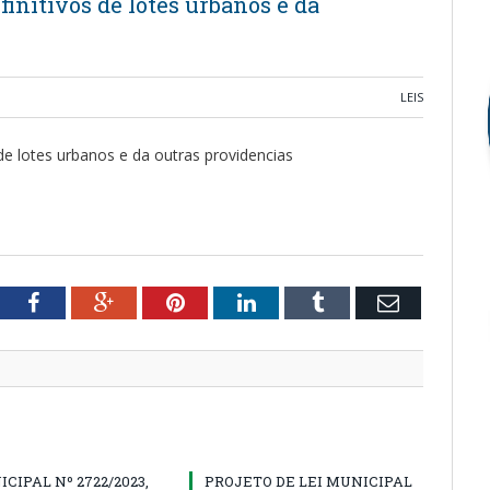
finitivos de lotes urbanos e da
LEIS
de lotes urbanos e da outras providencias
tter
Facebook
Google+
Pinterest
LinkedIn
Tumblr
Email
ICIPAL Nº 2722/2023,
PROJETO DE LEI MUNICIPAL