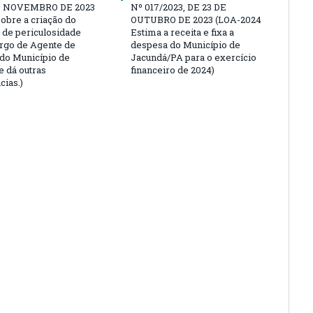
E NOVEMBRO DE 2023
Nº 017/2023, DE 23 DE
sobre a criação do
OUTUBRO DE 2023 (LOA-2024
l de periculosidade
Estima a receita e fixa a
argo de Agente de
despesa do Município de
 do Município de
Jacundá/PA para o exercício
e dá outras
financeiro de 2024)
cias.)