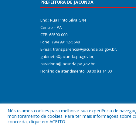
PREFEITURA DE JACUNDÁ
End.: Rua Pinto Silva, S/N
Centro – PA
CEP: 68590-000
Fone: (94) 99112-5648
E-mail: transparencia@jacunda.pa.gov.br,
gabinete@jacunda.pa.gov.br,
ouvidoria@jacunda.pa.gov.br
Horário de atendimento: 08:00 às 14:00
Nós usamos cookies para melhorar sua experiência de navegação
monitoramento de cookies. Para ter mais informações sobre como
concorda, clique em ACEITO.
Todos os direitos reservados a Prefeitura Municipa