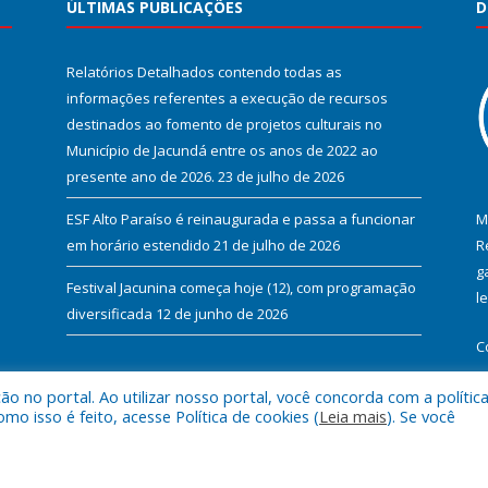
ÚLTIMAS PUBLICAÇÕES
D
Relatórios Detalhados contendo todas as
informações referentes a execução de recursos
destinados ao fomento de projetos culturais no
Município de Jacundá entre os anos de 2022 ao
presente ano de 2026.
23 de julho de 2026
ESF Alto Paraíso é reinaugurada e passa a funcionar
M
em horário estendido
21 de julho de 2026
R
g
Festival Jacunina começa hoje (12), com programação
l
diversificada
12 de junho de 2026
C
 no portal. Ao utilizar nosso portal, você concorda com a polític
 isso é feito, acesse Política de cookies (
Leia mais
). Se você
l de Jacundá.
Mapa do Si