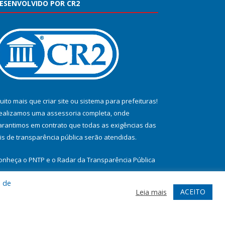
ESENVOLVIDO POR CR2
uito mais que
criar site
ou
sistema para prefeituras
!
ealizamos uma
assessoria
completa, onde
arantimos em contrato que todas as exigências das
eis de transparência pública
serão atendidas.
onheça o
PNTP
e o
Radar da Transparência Pública
a de
ACEITO
Leia mais
te
Acessar Área Administrativa
Acessar Webmail