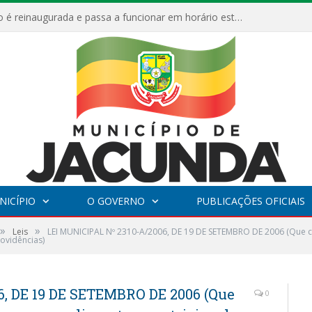
ESF Alto Paraíso é reinaugurada e passa a funcionar em horário estendido
NICÍPIO
O GOVERNO
PUBLICAÇÕES OFICIAIS
»
»
Leis
LEI MUNICIPAL Nº 2310-A/2006, DE 19 DE SETEMBRO DE 2006 (Que cr
rovidências)
, DE 19 DE SETEMBRO DE 2006 (Que
0