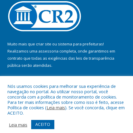
Muito mais que
criar site
ou
sistema para prefeituras
!
Realizamos uma
assessoria
completa, onde garantimos em
contrato que todas as exigências das
leis de transparência
pública
serão atendidas.
Conheça o
PNTP
e o
Radar da Transparência Pública
Nós usamos cookies para melhorar sua experiência de
navegação no portal. Ao utilizar nosso portal, você
concorda com a política de monitoramento de cookies.
Para ter mais informações sobre como isso é feito, acesse
Política de cookies (
Leia mais
). Se você concorda, clique em
Todos os direitos reservados a Prefeitura Municipal de Jacundá.
ACEITO.
Mapa do Site
Acessar Área Administrativa
ACEITO
Leia mais
Acessar Webmail