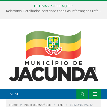
ÚLTIMAS PUBLICAÇÕES:
Relatórios Detalhados contendo todas as informações referentes a execução de recursos destinados ao fomento de projetos culturais no Município de Jacundá entre os anos de 2022 ao presente ano de 2026.
MENU
»
»
»
Home
Publicações Oficiais
Leis
LEI MUNICIPAL Nº