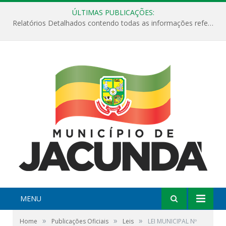
ÚLTIMAS PUBLICAÇÕES:
Relatórios Detalhados contendo todas as informações referentes a execução de recursos destinados ao fomento de projetos culturais no Município de Jacundá entre os anos de 2022 ao presente ano de 2026.
MENU
»
»
»
Home
Publicações Oficiais
Leis
LEI MUNICIPAL Nº