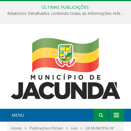
ÚLTIMAS PUBLICAÇÕES:
Relatórios Detalhados contendo todas as informações referentes a execução de recursos destinados ao fomento de projetos culturais no Município de Jacundá entre os anos de 2022 ao presente ano de 2026.
MENU
»
»
»
Home
Publicações Oficiais
Leis
LEI MUNICIPAL Nº