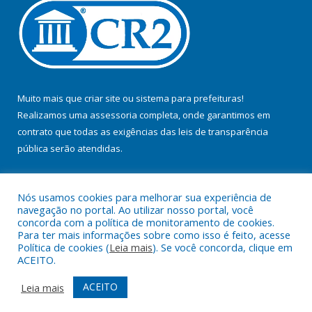
Muito mais que
criar site
ou
sistema para prefeituras
!
Realizamos uma
assessoria
completa, onde garantimos em
contrato que todas as exigências das
leis de transparência
pública
serão atendidas.
Conheça o
PNTP
e o
Radar da Transparência Pública
Nós usamos cookies para melhorar sua experiência de
navegação no portal. Ao utilizar nosso portal, você
concorda com a política de monitoramento de cookies.
Para ter mais informações sobre como isso é feito, acesse
Política de cookies (
Leia mais
). Se você concorda, clique em
Todos os direitos reservados a Prefeitura Municipal de Jacundá.
ACEITO.
Mapa do Site
Acessar Área Administrativa
ACEITO
Leia mais
Acessar Webmail