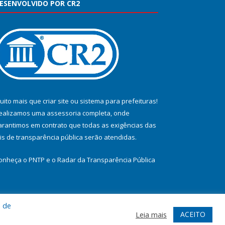
ESENVOLVIDO POR CR2
uito mais que
criar site
ou
sistema para prefeituras
!
ealizamos uma
assessoria
completa, onde
arantimos em contrato que todas as exigências das
eis de transparência pública
serão atendidas.
onheça o
PNTP
e o
Radar da Transparência Pública
a de
te
Acessar Área Administrativa
Acessar Webmail
ACEITO
Leia mais