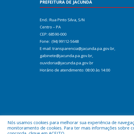
PREFEITURA DE JACUNDÁ
End.: Rua Pinto Silva, S/N
Centro – PA
CEP: 68590-000
Fone: (94) 99112-5648
E-mail: transparencia@jacunda.pa.gov.br,
gabinete@jacunda.pa.gov.br,
ouvidoria@jacunda.pa.gov.br
Horário de atendimento: 08:00 às 14:00
Nós usamos cookies para melhorar sua experiência de navegação
Todos os direitos reservados a Prefeitura Municipa
monitoramento de cookies. Para ter mais informações sobre como
concorda, clique em ACEITO.