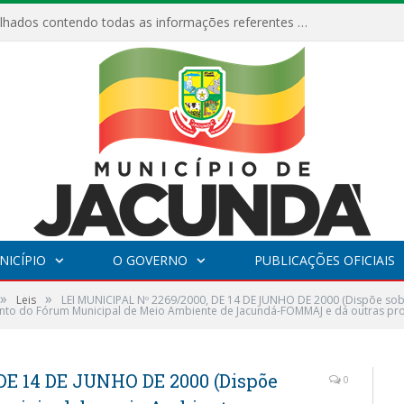
Relatórios Detalhados contendo todas as informações referentes a execução de recursos destinados ao fomento de projetos culturais no Município de Jacundá entre os anos de 2022 ao presente ano de 2026.
NICÍPIO
O GOVERNO
PUBLICAÇÕES OFICIAIS
»
»
Leis
LEI MUNICIPAL Nº 2269/2000, DE 14 DE JUNHO DE 2000 (Dispõe sob
ento do Fórum Municipal de Meio Ambiente de Jacundá-FOMMAJ e dá outras pro
DE 14 DE JUNHO DE 2000 (Dispõe
0