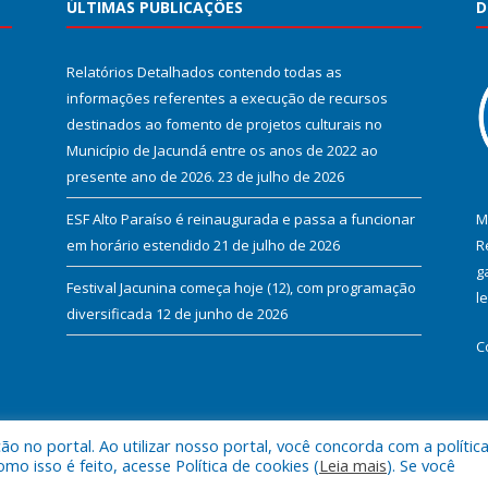
ÚLTIMAS PUBLICAÇÕES
D
Relatórios Detalhados contendo todas as
informações referentes a execução de recursos
destinados ao fomento de projetos culturais no
Município de Jacundá entre os anos de 2022 ao
presente ano de 2026.
23 de julho de 2026
ESF Alto Paraíso é reinaugurada e passa a funcionar
M
em horário estendido
21 de julho de 2026
R
g
Festival Jacunina começa hoje (12), com programação
l
diversificada
12 de junho de 2026
C
 no portal. Ao utilizar nosso portal, você concorda com a polític
l de Jacundá.
Mapa do Si
 isso é feito, acesse Política de cookies (
Leia mais
). Se você