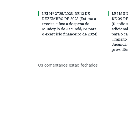
LEI Nº 2725/2023, DE 12 DE
LEI MUN
DEZEMBRO DE 2023 (Estima a
DE 09 D
receita e fixa a despesa do
(Dispõe 
Município de Jacundá/PA para
adiciona
o exercício financeiro de 2024)
para o c
Trânsito
Jacundá 
providên
Os comentários estão fechados.