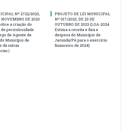
ICIPAL Nº 2722/2023,
PROJETO DE LEI MUNICIPAL
E NOVEMBRO DE 2023
Nº 017/2023, DE 23 DE
sobre a criação do
OUTUBRO DE 2023 (LOA-2024
l de periculosidade
Estima a receita e fixa a
argo de Agente de
despesa do Município de
 do Município de
Jacundá/PA para o exercício
e dá outras
financeiro de 2024)
cias.)