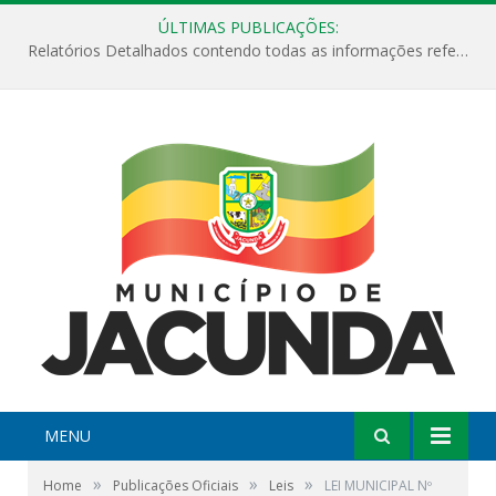
ÚLTIMAS PUBLICAÇÕES:
Relatórios Detalhados contendo todas as informações referentes a execução de recursos destinados ao fomento de projetos culturais no Município de Jacundá entre os anos de 2022 ao presente ano de 2026.
MENU
»
»
»
Home
Publicações Oficiais
Leis
LEI MUNICIPAL Nº