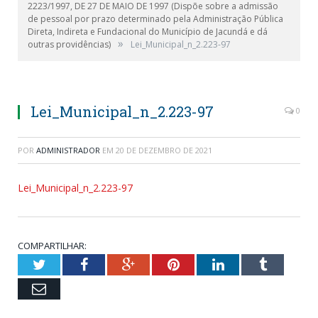
2223/1997, DE 27 DE MAIO DE 1997 (Dispõe sobre a admissão
de pessoal por prazo determinado pela Administração Pública
Direta, Indireta e Fundacional do Município de Jacundá e dá
»
outras providências)
Lei_Municipal_n_2.223-97
Lei_Municipal_n_2.223-97
0
POR
ADMINISTRADOR
EM
20 DE DEZEMBRO DE 2021
Lei_Municipal_n_2.223-97
COMPARTILHAR:
Twitter
Facebook
Google+
Pinterest
LinkedIn
Tumblr
Email