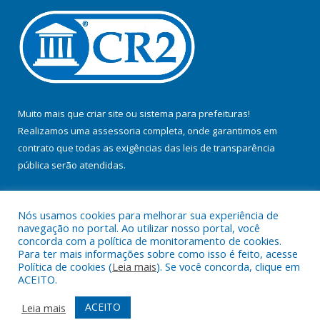
Muito mais que
criar site
ou
sistema para prefeituras
!
Realizamos uma
assessoria
completa, onde garantimos em
contrato que todas as exigências das
leis de transparência
pública
serão atendidas.
Conheça o
PNTP
e o
Radar da Transparência Pública
Nós usamos cookies para melhorar sua experiência de
navegação no portal. Ao utilizar nosso portal, você
concorda com a política de monitoramento de cookies.
Para ter mais informações sobre como isso é feito, acesse
Política de cookies (
Leia mais
). Se você concorda, clique em
Todos os direitos reservados a Prefeitura Municipal de Jacundá.
ACEITO.
Mapa do Site
Acessar Área Administrativa
ACEITO
Leia mais
Acessar Webmail