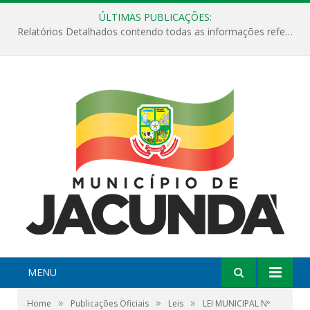
ÚLTIMAS PUBLICAÇÕES:
Relatórios Detalhados contendo todas as informações referentes a execução de recursos destinados ao fomento de projetos culturais no Município de Jacundá entre os anos de 2022 ao presente ano de 2026.
MENU
»
»
»
Home
Publicações Oficiais
Leis
LEI MUNICIPAL Nº