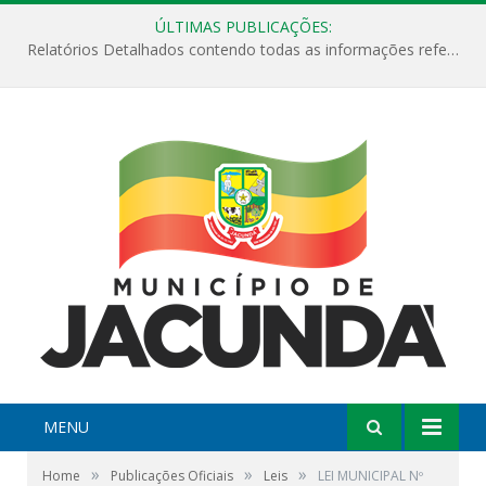
ÚLTIMAS PUBLICAÇÕES:
Relatórios Detalhados contendo todas as informações referentes a execução de recursos destinados ao fomento de projetos culturais no Município de Jacundá entre os anos de 2022 ao presente ano de 2026.
MENU
»
»
»
Home
Publicações Oficiais
Leis
LEI MUNICIPAL Nº