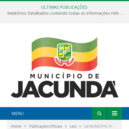
ÚLTIMAS PUBLICAÇÕES:
Relatórios Detalhados contendo todas as informações referentes a execução de recursos destinados ao fomento de projetos culturais no Município de Jacundá entre os anos de 2022 ao presente ano de 2026.
MENU
»
»
»
Home
Publicações Oficiais
Leis
LEI MUNICIPAL Nº