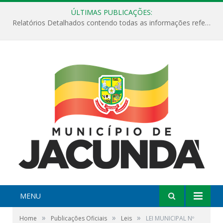
ÚLTIMAS PUBLICAÇÕES:
Relatórios Detalhados contendo todas as informações referentes a execução de recursos destinados ao fomento de projetos culturais no Município de Jacundá entre os anos de 2022 ao presente ano de 2026.
MENU
»
»
»
Home
Publicações Oficiais
Leis
LEI MUNICIPAL Nº