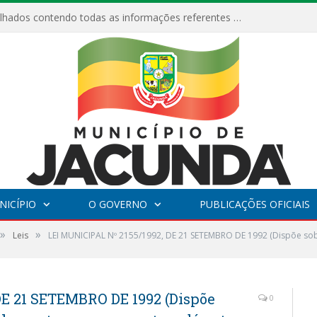
Relatórios Detalhados contendo todas as informações referentes a execução de recursos destinados ao fomento de projetos culturais no Município de Jacundá entre os anos de 2022 ao presente ano de 2026.
NICÍPIO
O GOVERNO
PUBLICAÇÕES OFICIAIS
»
»
Leis
LEI MUNICIPAL Nº 2155/1992, DE 21 SETEMBRO DE 1992 (Dispõe sob
DE 21 SETEMBRO DE 1992 (Dispõe
0