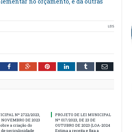
uplementar no orçamento, e dá outras
LEIS
tter
Facebook
Google+
Pinterest
LinkedIn
Tumblr
Email
ICIPAL Nº 2722/2023,
PROJETO DE LEI MUNICIPAL
E NOVEMBRO DE 2023
Nº 017/2023, DE 23 DE
sobre a criação do
OUTUBRO DE 2023 (LOA-2024
l de periculosidade
Estima a receita e fixa a