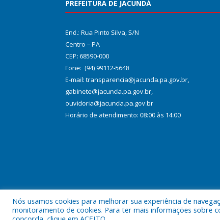
PREFEITURA DE JACUNDÁ
End.: Rua Pinto Silva, S/N
Centro – PA
CEP: 68590-000
Fone: (94) 99112-5648
E-mail: transparencia@jacunda.pa.gov.br,
gabinete@jacunda.pa.gov.br,
ouvidoria@jacunda.pa.gov.br
Horário de atendimento: 08:00 às 14:00
Nós usamos cookies para melhorar sua experiência de navegação
Todos os direitos reservados a Prefeitura Municipa
monitoramento de cookies. Para ter mais informações sobre como
concorda, clique em ACEITO.