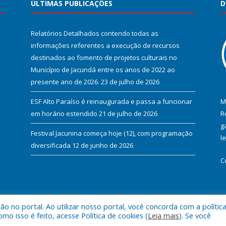
ÚLTIMAS PUBLICAÇÕES
D
Relatórios Detalhados contendo todas as
informações referentes a execução de recursos
destinados ao fomento de projetos culturais no
Município de Jacundá entre os anos de 2022 ao
presente ano de 2026.
23 de julho de 2026
ESF Alto Paraíso é reinaugurada e passa a funcionar
M
em horário estendido
21 de julho de 2026
R
g
Festival Jacunina começa hoje (12), com programação
l
diversificada
12 de junho de 2026
C
 no portal. Ao utilizar nosso portal, você concorda com a polític
l de Jacundá.
Mapa do Si
 isso é feito, acesse Política de cookies (
Leia mais
). Se você