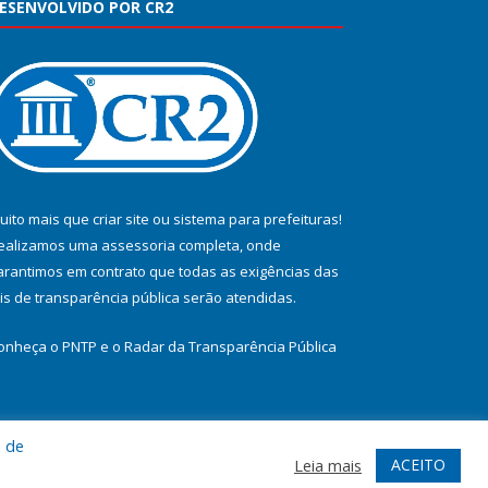
ESENVOLVIDO POR CR2
uito mais que
criar site
ou
sistema para prefeituras
!
ealizamos uma
assessoria
completa, onde
arantimos em contrato que todas as exigências das
eis de transparência pública
serão atendidas.
onheça o
PNTP
e o
Radar da Transparência Pública
a de
te
Acessar Área Administrativa
Acessar Webmail
ACEITO
Leia mais