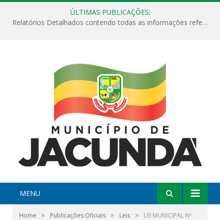
ÚLTIMAS PUBLICAÇÕES:
Relatórios Detalhados contendo todas as informações referentes a execução de recursos destinados ao fomento de projetos culturais no Município de Jacundá entre os anos de 2022 ao presente ano de 2026.
MENU
»
»
»
Home
Publicações Oficiais
Leis
LEI MUNICIPAL Nº