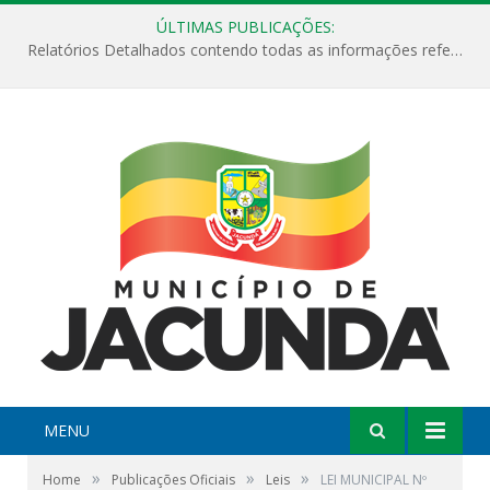
ÚLTIMAS PUBLICAÇÕES:
Relatórios Detalhados contendo todas as informações referentes a execução de recursos destinados ao fomento de projetos culturais no Município de Jacundá entre os anos de 2022 ao presente ano de 2026.
MENU
»
»
»
Home
Publicações Oficiais
Leis
LEI MUNICIPAL Nº