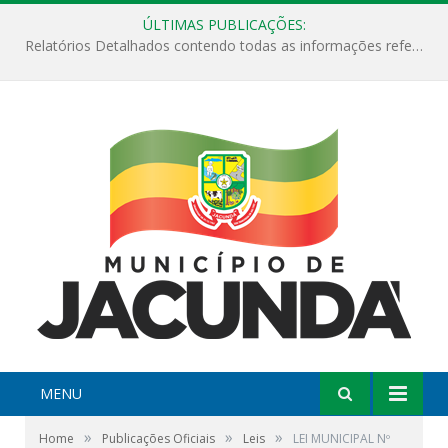
ÚLTIMAS PUBLICAÇÕES:
ESF Alto Paraíso é reinaugurada e passa a funcionar em horário estendido
MENU
»
»
»
Home
Publicações Oficiais
Leis
LEI MUNICIPAL Nº