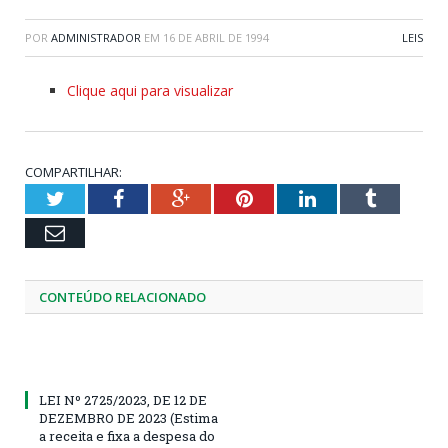
POR
ADMINISTRADOR
EM
16 DE ABRIL DE 1994
LEIS
Clique aqui para visualizar
COMPARTILHAR:
Twitter
Facebook
Google+
Pinterest
LinkedIn
Tumblr
Email
CONTEÚDO RELACIONADO
LEI Nº 2725/2023, DE 12 DE
DEZEMBRO DE 2023 (Estima
a receita e fixa a despesa do