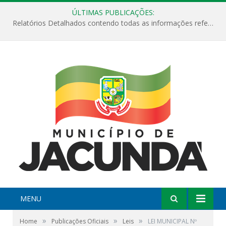
ÚLTIMAS PUBLICAÇÕES:
Relatórios Detalhados contendo todas as informações referentes a execução de recursos destinados ao fomento de projetos culturais no Município de Jacundá entre os anos de 2022 ao presente ano de 2026.
MENU
»
»
»
Home
Publicações Oficiais
Leis
LEI MUNICIPAL Nº