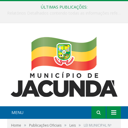
ÚLTIMAS PUBLICAÇÕES:
ESF Alto Paraíso é reinaugurada e passa a funcionar em horário estendido
MENU
»
»
»
Home
Publicações Oficiais
Leis
LEI MUNICIPAL Nº