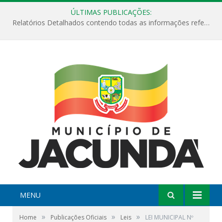
ÚLTIMAS PUBLICAÇÕES:
Relatórios Detalhados contendo todas as informações referentes a execução de recursos destinados ao fomento de projetos culturais no Município de Jacundá entre os anos de 2022 ao presente ano de 2026.
MENU
»
»
»
Home
Publicações Oficiais
Leis
LEI MUNICIPAL Nº