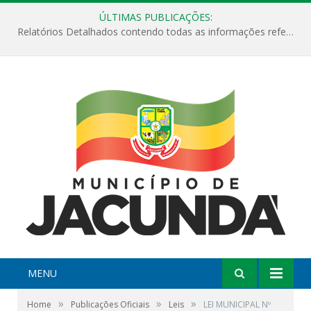
ÚLTIMAS PUBLICAÇÕES:
Relatórios Detalhados contendo todas as informações referentes a execução de recursos destinados ao fomento de projetos culturais no Município de Jacundá entre os anos de 2022 ao presente ano de 2026.
MENU
»
»
»
Home
Publicações Oficiais
Leis
LEI MUNICIPAL Nº