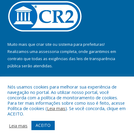
Muito mais que
criar site
ou
sistema para prefeituras
!
Realizamos uma
assessoria
completa, onde garantimos em
contrato que todas as exigências das
leis de transparência
pública
serão atendidas.
Conheça o
PNTP
e o
Radar da Transparência Pública
Nós usamos cookies para melhorar sua experiência de
navegação no portal. Ao utilizar nosso portal, você
concorda com a política de monitoramento de cookies.
Para ter mais informações sobre como isso é feito, acesse
Política de cookies (
Leia mais
). Se você concorda, clique em
Todos os direitos reservados a Prefeitura Municipal de Jacundá.
ACEITO.
Mapa do Site
Acessar Área Administrativa
ACEITO
Leia mais
Acessar Webmail