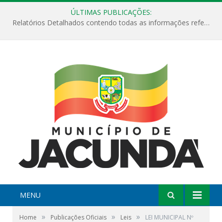
ÚLTIMAS PUBLICAÇÕES:
Relatórios Detalhados contendo todas as informações referentes a execução de recursos destinados ao fomento de projetos culturais no Município de Jacundá entre os anos de 2022 ao presente ano de 2026.
MENU
»
»
»
Home
Publicações Oficiais
Leis
LEI MUNICIPAL Nº