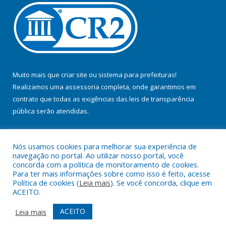
Muito mais que
criar site
ou
sistema para prefeituras
!
Realizamos uma
assessoria
completa, onde garantimos em
contrato que todas as exigências das
leis de transparência
pública
serão atendidas.
Conheça o
PNTP
e o
Radar da Transparência Pública
Nós usamos cookies para melhorar sua experiência de
navegação no portal. Ao utilizar nosso portal, você
concorda com a política de monitoramento de cookies.
Para ter mais informações sobre como isso é feito, acesse
Política de cookies (
Leia mais
). Se você concorda, clique em
Todos os direitos reservados a Prefeitura Municipal de Jacundá.
ACEITO.
Mapa do Site
Acessar Área Administrativa
ACEITO
Leia mais
Acessar Webmail