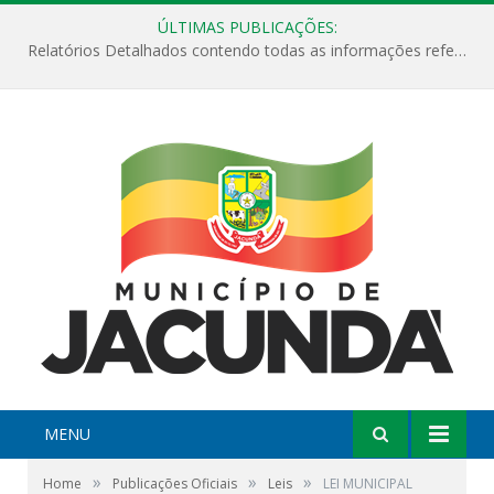
ÚLTIMAS PUBLICAÇÕES:
Relatórios Detalhados contendo todas as informações referentes a execução de recursos destinados ao fomento de projetos culturais no Município de Jacundá entre os anos de 2022 ao presente ano de 2026.
MENU
»
»
»
Home
Publicações Oficiais
Leis
LEI MUNICIPAL