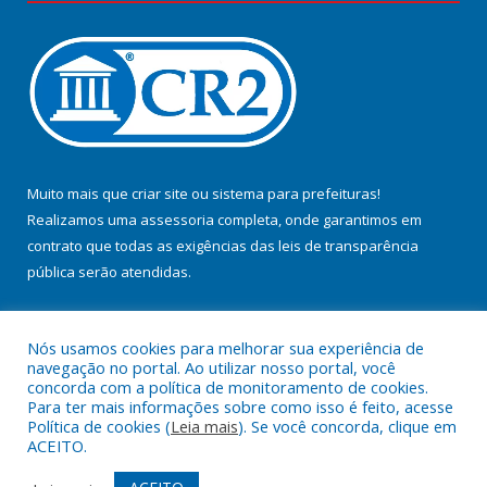
Muito mais que
criar site
ou
sistema para prefeituras
!
Realizamos uma
assessoria
completa, onde garantimos em
contrato que todas as exigências das
leis de transparência
pública
serão atendidas.
Conheça o
PNTP
e o
Radar da Transparência Pública
Nós usamos cookies para melhorar sua experiência de
navegação no portal. Ao utilizar nosso portal, você
concorda com a política de monitoramento de cookies.
Para ter mais informações sobre como isso é feito, acesse
Política de cookies (
Leia mais
). Se você concorda, clique em
Todos os direitos reservados a Prefeitura Municipal de Jacundá.
ACEITO.
Mapa do Site
Acessar Área Administrativa