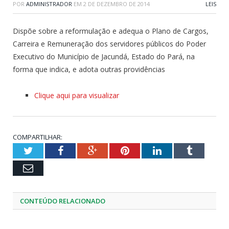
POR
ADMINISTRADOR
EM
2 DE DEZEMBRO DE 2014
LEIS
Dispõe sobre a reformulação e adequa o Plano de Cargos,
Carreira e Remuneração dos servidores públicos do Poder
Executivo do Município de Jacundá, Estado do Pará, na
forma que indica, e adota outras providências
Clique aqui para visualizar
COMPARTILHAR:
Twitter
Facebook
Google+
Pinterest
LinkedIn
Tumblr
Email
CONTEÚDO RELACIONADO