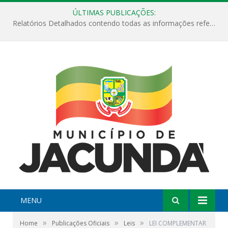
ÚLTIMAS PUBLICAÇÕES:
ESF Alto Paraíso é reinaugurada e passa a funcionar em horário estendido
MENU
»
»
»
Home
Publicações Oficiais
Leis
LEI COMPLEMENTAR