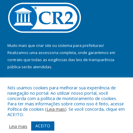
Muito mais que
criar site
ou
sistema para prefeituras
!
Realizamos uma
assessoria
completa, onde garantimos em
contrato que todas as exigências das
leis de transparência
pública
serão atendidas.
Conheça o
PNTP
e o
Radar da Transparência Pública
Nós usamos cookies para melhorar sua experiência de
navegação no portal. Ao utilizar nosso portal, você
concorda com a política de monitoramento de cookies.
Para ter mais informações sobre como isso é feito, acesse
Política de cookies (
Leia mais
). Se você concorda, clique em
Todos os direitos reservados a Prefeitura Municipal de Jacundá.
ACEITO.
Mapa do Site
Acessar Área Administrativa
ACEITO
Leia mais
Acessar Webmail