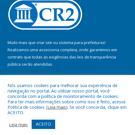
Muito mais que
criar site
ou
sistema para prefeituras
!
Realizamos uma
assessoria
completa, onde garantimos em
contrato que todas as exigências das
leis de transparência
pública
serão atendidas.
Conheça o
PNTP
e o
Radar da Transparência Pública
Nós usamos cookies para melhorar sua experiência de
navegação no portal. Ao utilizar nosso portal, você
concorda com a política de monitoramento de cookies.
Para ter mais informações sobre como isso é feito, acesse
Política de cookies (
Leia mais
). Se você concorda, clique em
Todos os direitos reservados a Prefeitura Municipal de Jacundá.
ACEITO.
Mapa do Site
Acessar Área Administrativa
ACEITO
Leia mais
Acessar Webmail