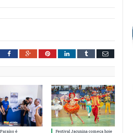
tter
Facebook
Google+
Pinterest
LinkedIn
Tumblr
Email
 Paraíso é
Festival Jacunina começa hoje