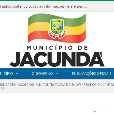
Relatórios Detalhados contendo todas as informações referentes a execução de recursos destinados ao fomento de projetos culturais no Município de Jacundá entre os anos de 2022 ao presente ano de 2026.
NICÍPIO
O GOVERNO
PUBLICAÇÕES OFICIAIS
GIBILIDADE Nº 6/2019-003-PMJ (CONTRATAÇÃO DO SHOW ARTISTICO DA CANTOR
REÇO
0