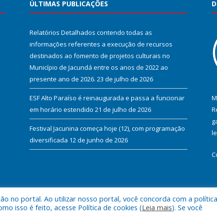
ÚLTIMAS PUBLICAÇÕES
D
Relatórios Detalhados contendo todas as
informações referentes a execução de recursos
destinados ao fomento de projetos culturais no
Município de Jacundá entre os anos de 2022 ao
presente ano de 2026.
23 de julho de 2026
ESF Alto Paraíso é reinaugurada e passa a funcionar
M
em horário estendido
21 de julho de 2026
R
g
Festival Jacunina começa hoje (12), com programação
l
diversificada
12 de junho de 2026
C
 no portal. Ao utilizar nosso portal, você concorda com a polític
l de Jacundá.
Mapa do Si
 isso é feito, acesse Política de cookies (
Leia mais
). Se você