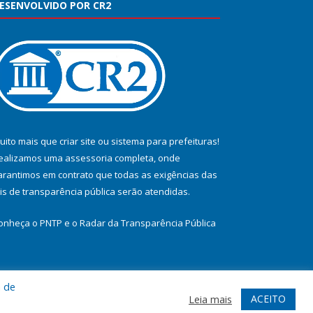
ESENVOLVIDO POR CR2
uito mais que
criar site
ou
sistema para prefeituras
!
ealizamos uma
assessoria
completa, onde
arantimos em contrato que todas as exigências das
eis de transparência pública
serão atendidas.
onheça o
PNTP
e o
Radar da Transparência Pública
a de
te
Acessar Área Administrativa
Acessar Webmail
ACEITO
Leia mais