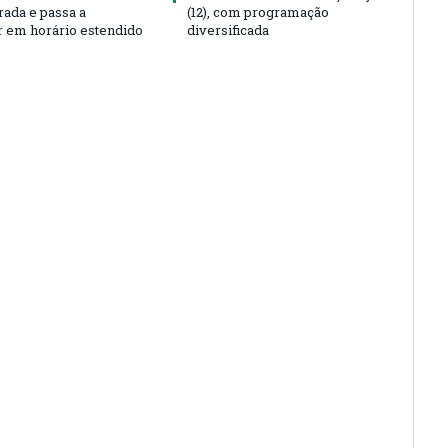
rada e passa a
(12), com programação
r em horário estendido
diversificada