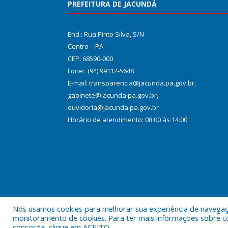
PREFEITURA DE JACUNDÁ
End.: Rua Pinto Silva, S/N
Centro – PA
CEP: 68590-000
Fone: (94) 99112-5648
E-mail: transparencia@jacunda.pa.gov.br,
gabinete@jacunda.pa.gov.br,
ouvidoria@jacunda.pa.gov.br
Horário de atendimento: 08:00 às 14:00
Nós usamos cookies para melhorar sua experiência de navegação
Todos os direitos reservados a Prefeitura Municipa
monitoramento de cookies. Para ter mais informações sobre como
concorda, clique em ACEITO.