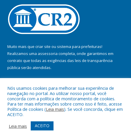
Muito mais que
criar site
ou
sistema para prefeituras
!
Realizamos uma
assessoria
completa, onde garantimos em
contrato que todas as exigências das
leis de transparência
pública
serão atendidas.
Conheça o
PNTP
e o
Radar da Transparência Pública
Nós usamos cookies para melhorar sua experiência de
navegação no portal. Ao utilizar nosso portal, você
concorda com a política de monitoramento de cookies.
Para ter mais informações sobre como isso é feito, acesse
Política de cookies (
Leia mais
). Se você concorda, clique em
Todos os direitos reservados a Prefeitura Municipal de Jacundá.
ACEITO.
Mapa do Site
Acessar Área Administrativa
ACEITO
Leia mais
Acessar Webmail