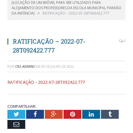
(LOCAÇÃO DE UM IMÓVEL PARA SER UTILIZADO PARA
ALOJAMENTO DOS PROFESSORES DA ESCOLA MUNICIPAL PARAÍSO
»
DA INFÂNCIA)
RATIFICAÇÃO – 2022-07-28T092422.777
RATIFICAÇÃO – 2022-07-
0
28T092422.777
POR
CR2-ADMIN3
EM
29 DE JULHO DE 2022
RATIFICAÇÃO - 2022-07-28T092422.777
COMPARTILHAR:
Twitter
Facebook
Google+
Pinterest
LinkedIn
Tumblr
Email