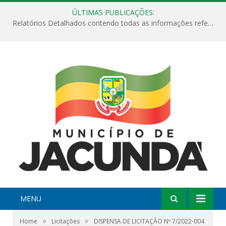
ÚLTIMAS PUBLICAÇÕES:
Relatórios Detalhados contendo todas as informações referentes a execução de recursos destinados ao fomento de projetos culturais no Município de Jacundá entre os anos de 2022 ao presente ano de 2026.
MENU
»
»
Home
Licitações
DISPENSA DE LICITAÇÃO Nº 7/2022-004