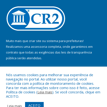
Muito mais que
criar site
ou
sistema para prefeituras
!
Realizamos uma
assessoria
completa, onde garantimos em
contrato que todas as exigências das
leis de transparência
pública
serão atendidas.
Conheça o
PNTP
e o
Radar da Transparência Pública
Nós usamos cookies para melhorar sua experiência de
navegação no portal. Ao utilizar nosso portal, você
concorda com a política de monitoramento de cookies.
Para ter mais informações sobre como isso é feito, acesse
Política de cookies (
Leia mais
). Se você concorda, clique em
Todos os direitos reservados a Prefeitura Municipal de Jacundá.
ACEITO.
Mapa do Site
Acessar Área Administrativa
ACEITO
Leia mais