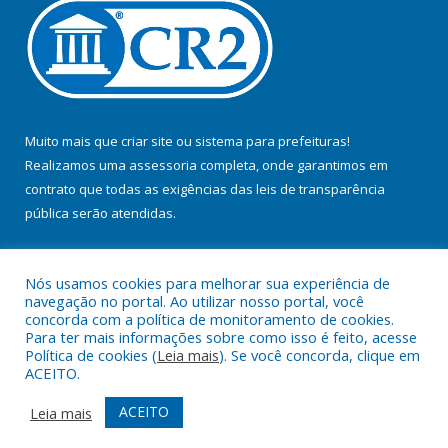
Muito mais que
criar site
ou
sistema para prefeituras
!
Realizamos uma
assessoria
completa, onde garantimos em
contrato que todas as exigências das
leis de transparência
pública
serão atendidas.
Conheça o
PNTP
e o
Radar da Transparência Pública
Nós usamos cookies para melhorar sua experiência de
navegação no portal. Ao utilizar nosso portal, você
concorda com a política de monitoramento de cookies.
Para ter mais informações sobre como isso é feito, acesse
Política de cookies (
Leia mais
). Se você concorda, clique em
Todos os direitos reservados a Prefeitura Municipal de Jacundá.
ACEITO.
Mapa do Site
Acessar Área Administrativa
ACEITO
Leia mais
Acessar Webmail