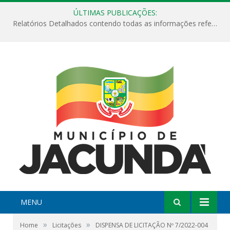
ÚLTIMAS PUBLICAÇÕES:
Relatórios Detalhados contendo todas as informações referentes a execução de recursos destinados ao fomento de projetos culturais no Município de Jacundá entre os anos de 2022 ao presente ano de 2026.
MENU
»
»
Home
Licitações
DISPENSA DE LICITAÇÃO Nº 7/2022-004