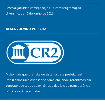
Festival Jacunina começa hoje (12), com programação
diversificada
12 de junho de 2026
DESENVOLVIDO POR CR2
Muito mais que
criar site
ou
sistema para prefeituras
!
Realizamos uma
assessoria
completa, onde garantimos em
contrato que todas as exigências das
leis de transparência
pública
serão atendidas.
Conheça o
PNTP
e o
Radar da Transparência Pública