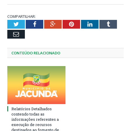
COMPARTILHAR:
Twitter
Facebook
Google+
Pinterest
LinkedIn
Tumblr
Email
CONTEÚDO RELACIONADO
Relatórios Detalhados
contendo todas as
informações referentes a
execução de recursos
destinados ao fomento de