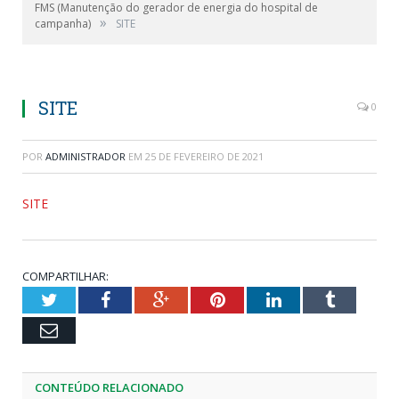
FMS (Manutenção do gerador de energia do hospital de
»
campanha)
SITE
SITE
0
POR
ADMINISTRADOR
EM
25 DE FEVEREIRO DE 2021
SITE
COMPARTILHAR:
Twitter
Facebook
Google+
Pinterest
LinkedIn
Tumblr
Email
CONTEÚDO RELACIONADO