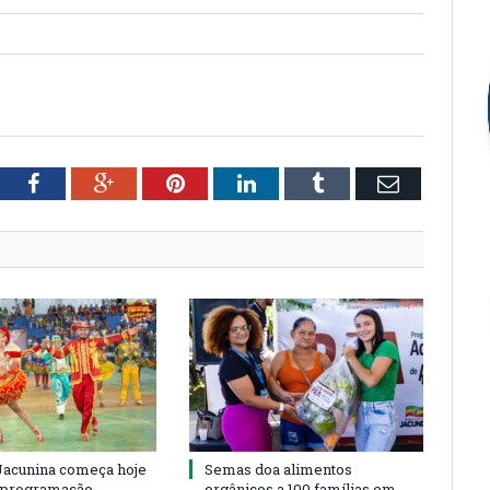
tter
Facebook
Google+
Pinterest
LinkedIn
Tumblr
Email
 Jacunina começa hoje
Semas doa alimentos
m programação
orgânicos a 100 famílias em