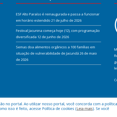
ESF Alto Paraíso é reinaugurada e passa a funcionar
em horário estendido
21 de julho de 2026
Festival Jacunina começa hoje (12), com programação
diversificada
12 de junho de 2026
Semas doa alimentos orgânicos a 100 famílias em
M
situação de vulnerabilidade de Jacundá
26 de maio
R
de 2026
g
l
C
 no portal. Ao utilizar nosso portal, você concorda com a polític
l de Jacundá.
Mapa do Si
 isso é feito, acesse Política de cookies (
Leia mais
). Se você