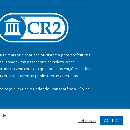
uito mais que
criar site
ou
sistema para prefeituras
!
ealizamos uma
assessoria
completa, onde
arantimos em contrato que todas as exigências das
eis de transparência pública
serão atendidas.
onheça o
PNTP
e o
Radar da Transparência Pública
a de
te
Acessar Área Administrativa
Acessar Webmail
ACEITO
Leia mais