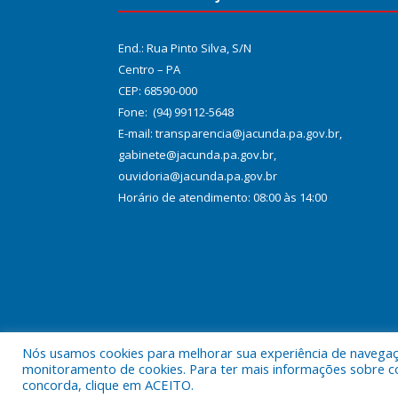
End.: Rua Pinto Silva, S/N
Centro – PA
CEP: 68590-000
Fone: (94) 99112-5648
E-mail: transparencia@jacunda.pa.gov.br,
gabinete@jacunda.pa.gov.br,
ouvidoria@jacunda.pa.gov.br
Horário de atendimento: 08:00 às 14:00
Nós usamos cookies para melhorar sua experiência de navegação
Todos os direitos reservados a Prefeitura Municipa
monitoramento de cookies. Para ter mais informações sobre como
concorda, clique em ACEITO.